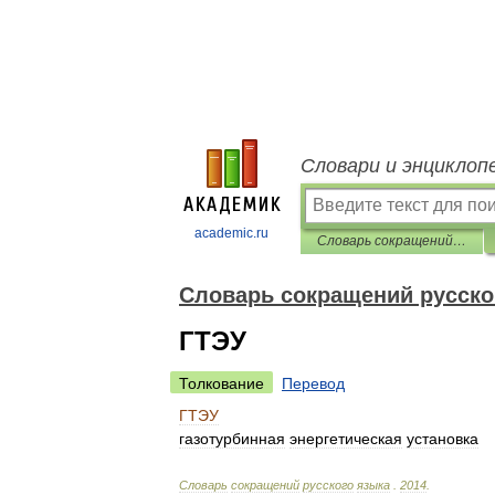
Словари и энциклоп
academic.ru
Словарь сокращений русского языка
Словарь сокращений русско
ГТЭУ
Толкование
Перевод
ГТЭУ
газотурбинная
энергетическая
установка
Словарь
сокращений
русского
языка
.
2014
.