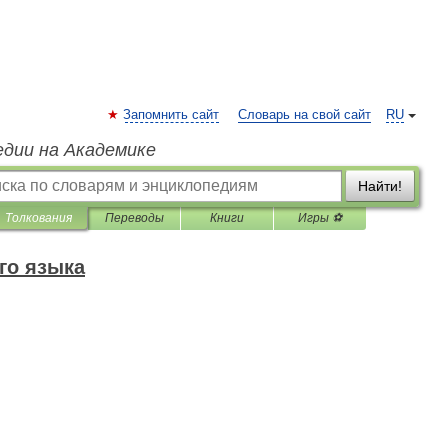
Запомнить сайт
Словарь на свой сайт
RU
едии на Академике
Найти!
Толкования
Переводы
Книги
Игры ⚽
го языка