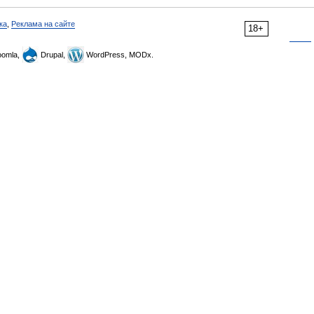
ка
,
Реклама на сайте
18+
omla,
Drupal,
WordPress, MODx.