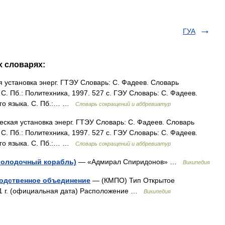
ГУА
х словарях:
 установка энерг. ГТЭУ Словарь: С. Фадеев. Словарь
С. Пб.: Политехника, 1997. 527 с. ГЭУ Словарь: С. Фадеев.
го языка. С. Пб.:… …
Словарь сокращений и аббревиатур
ская установка энерг. ГТЭУ Словарь: С. Фадеев. Словарь
С. Пб.: Политехника, 1997. 527 с. ГЭУ Словарь: С. Фадеев.
го языка. С. Пб.:… …
Словарь сокращений и аббревиатур
володочный корабль)
— «Адмирал Спиридонов» …
Википедия
водственное объединение
— (КМПО) Тип Открытое
1 г. (официальная дата) Расположение …
Википедия